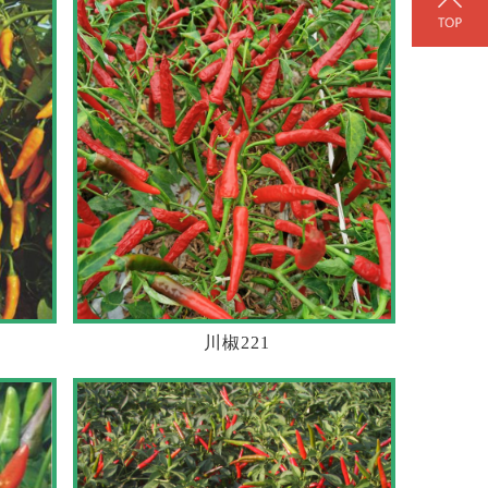
川椒221