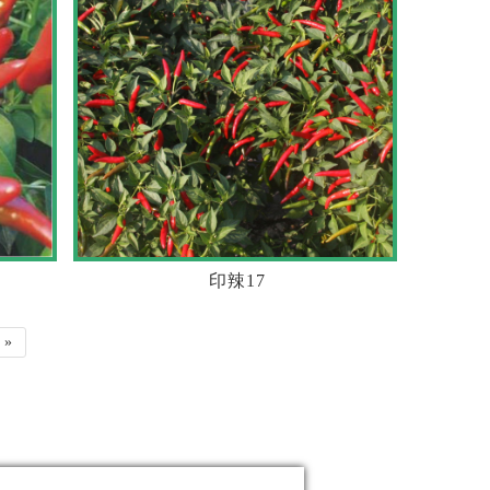
印辣17
»