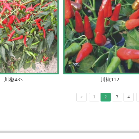
川椒483
川椒112
«
1
2
3
4