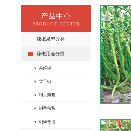
产品中心
PRODUCT_CENTER
辣椒果型分类
辣椒用途分类
卖鲜椒
卖干椒
制豆瓣酱
制香辣酱
剁椒专用