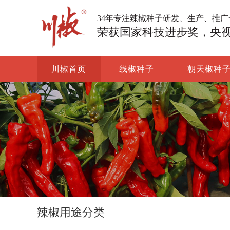
34年专注辣椒种子研发、生产、推
荣获国家科技进步奖，央
川椒首页
线椒种子
朝天椒种
辣椒用途分类