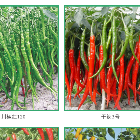
川椒红120
干辣3号