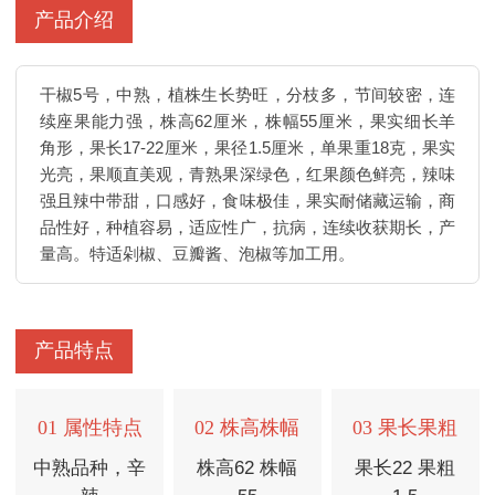
产品介绍
干椒5号，中熟，植株生长势旺，分枝多，节间较密，连
续座果能力强，株高62厘米，株幅55厘米，果实细长羊
角形，果长17-22厘米，果径1.5厘米，单果重18克，果实
光亮，果顺直美观，青熟果深绿色，红果颜色鲜亮，辣味
强且辣中带甜，口感好，食味极佳，果实耐储藏运输，商
品性好，种植容易，适应性广，抗病，连续收获期长，产
量高。特适剁椒、豆瓣酱、泡椒等加工用。
产品特点
01 属性特点
02 株高株幅
03 果长果粗
中熟品种，辛
株高62 株幅
果长22 果粗