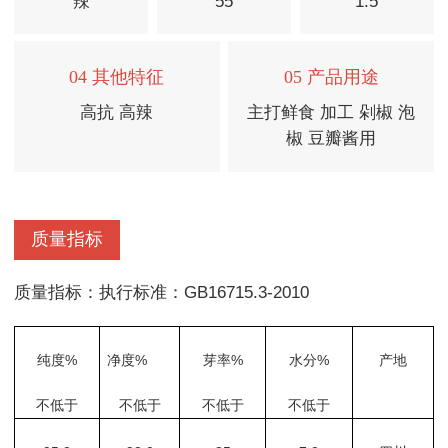
辣
55
1.5
04 其他特征
05 产品用途
高抗 高辣
主打鲜食 加工 剁椒 泡
椒 豆瓣酱用
质量指标
质量指标：执行标准：GB16715.3-2010
纯度%
净度%
芽率%
水分%
产地
不低于
不低于
不低于
不低于