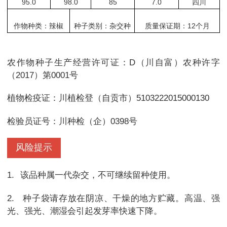
95.0
98.0
85
7.0
四川
作物种类：辣椒
种子类别：杂交种
质量保证期：12个月
农作物种子生产经营许可证：D（川自富）农种许字
（2017）第0001号
植物检疫证：川植检登（自贡市）5103222015000130
检验员证号：川种检（企）0398号
风险提示
1.
该品种属一代杂交，不可继续留种使用。
2.
种子袋请存放在阴凉、干燥的地方贮藏。高温、强
光、强光、潮湿会引起发芽率快速下降。