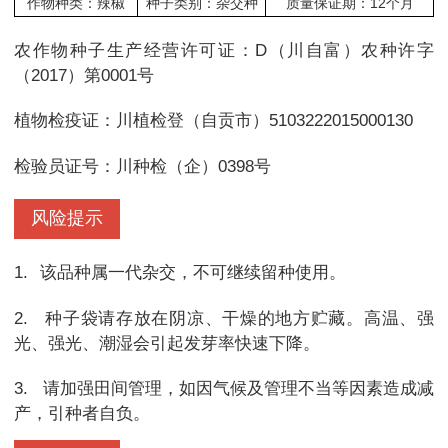
作物种类：辣椒
种子类别：杂交种
质量保证期：12个月
农作物种子生产经营许可证：D（川自富）农种许字
（2017）第0001号
植物检疫证：川植检登（自贡市）5103222015000130
检验员证号：川种检（企）0398号
风险提示
1.
该品种属一代杂交，不可继续留种使用。
2.
种子袋请存放在阴凉、干燥的地方贮藏。高温、强
光、强光、潮湿会引起发芽率快速下降。
3.
请加强田间管理，如因气候及管理不当等因素造成减
产，引种者自负。