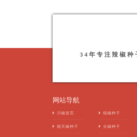
34年专注辣椒
网站导航
川椒首页
线椒种子
朝天椒种子
尖椒种子