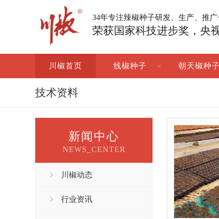
34年专注辣椒种子研发、生产、推
荣获国家科技进步奖，央
川椒首页
线椒种子
朝天椒种
技术资料
新闻中心
NEWS_CENTER
川椒动态
行业资讯