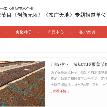
广一体化高新技术企业
视节目《创新无限》《农广天地》专题报道单位
子
尖椒种子
产品中心
客户案例
川椒种业：辣椒地膜覆盖节
为了保障辣椒种子小苗定植前期能够
充足。如果定植时膜下水份不足，定
土壤干湿情况，补水为5至10分钟，
[ 查看详情 」