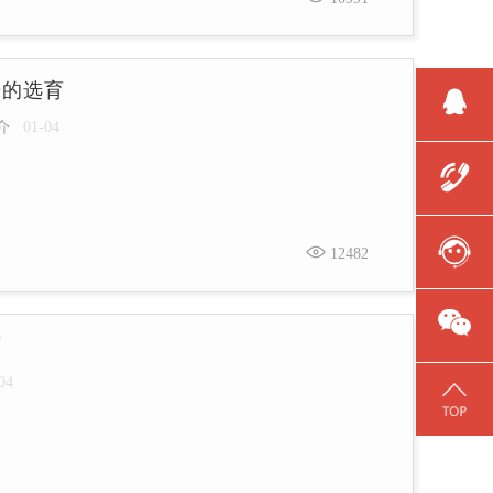
号的选育
介
01-04
12482
育
04