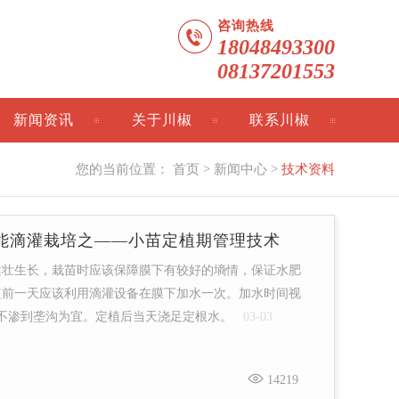
咨询热线
18048493300
08137201553
新闻资讯
关于川椒
联系川椒
您的当前位置：
首页
>
新闻中心
>
技术资料
能滴灌栽培之——小苗定植期管理技术
健壮生长，栽苗时应该保障膜下有较好的墒情，保证水肥
植前一天应该利用滴灌设备在膜下加水一次。加水时间视
水不渗到垄沟为宜。定植后当天浇足定根水。
03-03
14219