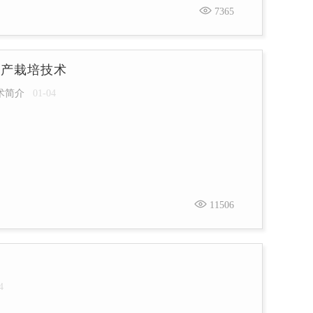
7365
丰产栽培技术
术简介
01-04
11506
4