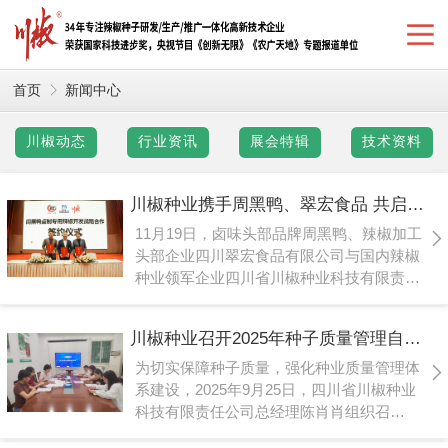
首页
新闻中心
川椒动态
行业资讯
展会特辑
技术资料
川椒种业携手周黑鸭、翠宏食品 共启卤味专用辣椒定制新时代
11月19日，卤味头部品牌周黑鸭、辣椒加工
头部企业四川翠宏食品有限公司与国内辣椒
种业领军企业四川省川椒种业科技有限责任
公司（以下简称“川椒种业”），在武汉周黑
鸭总部达成深度战略合作，三方共同签订卤
川椒种业召开2025年种子质量管理自查会 严把质量关筑牢种业发展根基
制专用辣椒开发协议，标志着卤味行业首次
实现香辛料定向开发，开启从通用原料采购
为切实保障种子质量，强化种业质量管理体
向定制化开发的产业升级新篇章。
系建设，2025年9月25日，四川省川椒种业
科技有限责任公司总经理陈肖肖组织召
开“2025年种子质量管理自查会”。公司质量