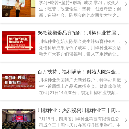
产业技术创新，提升辣椒品种应用能力，为
学习+吃苦+坚持+创新=成功 学习，改变人
辣椒产业可持续发展提供有力支持，助力种
生；吃苦，改变命运；坚持，创造奇迹；创
业振兴。
新，造福社会。陈炳金的此次西华大学之旅
行作为“2024川椒陈炳金科研精神传承系列
活动”中的一环，收到了大家的热烈反响。
66款辣椒爆品齐招商！川椒种业首届线上观摩招商会竟有如此劲爆政策，诱人福利！
川椒种业创始人陈炳金先生辣椒育种40年，
凭借科研成果降低了成本，川椒种业本次活
动为广大客户们谋福利，带来了重磅的让利
政策！让我们来看看都有哪些政策吧~
百万扶持，福利满满！创始人陈炳金先生辣椒育种40周年暨首届线上产品观摩招商会即将启动！
川椒种业为回馈广大新老客户，特举办川椒
种业首届线上产品观摩招商会。财富席位就
在6月21日14点30分，锁定川椒种业视频号
直播间。
川椒种业：热烈祝贺川椒种业三十周年庆典圆满举办
7月19日，四川省川椒种业科技有限责任公
司成立三十周年庆典在富顺县隆重举行。中