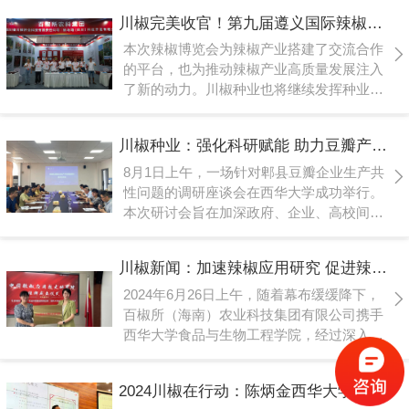
管理部门及相关业务骨干齐聚一堂，围绕辣
川椒完美收官！第九届遵义国际辣椒博览会圆满落幕——川椒种业
椒种子生产、加工、检验、储存等全流程质
量管理工作展开细致自查与深入研讨。
本次辣椒博览会为辣椒产业搭建了交流合作
的平台，也为推动辣椒产业高质量发展注入
了新的动力。川椒种业也将继续发挥种业科
研实力，继续推出品质更优的辣椒新品种，
推动辣椒产业向更高水平、更广领域发展，
川椒种业：强化科研赋能 助力豆瓣产业高质量发展
为促进辣椒产业良性可持续发展和农民增收
做出了新的贡献。
8月1日上午，一场针对郫县豆瓣企业生产共
性问题的调研座谈会在西华大学成功举行。
本次研讨会旨在加深政府、企业、高校间的
合作力度，共同探讨豆瓣生产企业在发展过
程中面临的共性问题和挑战，寻求解决方
川椒新闻：加速辣椒应用研究 促进辣椒产业振兴
案，推动行业高质量发展。
2024年6月26日上午，随着幕布缓缓降下，
百椒所（海南）农业科技集团有限公司携手
西华大学食品与生物工程学院，经过深入合
作与筹备的中国辣椒应用技术研究院正式成
立，双方代表共同为中国辣椒应用技术研究
2024川椒在行动：陈炳金西华大学交流之旅
院揭牌。研究院的成立，旨在推动我国辣椒