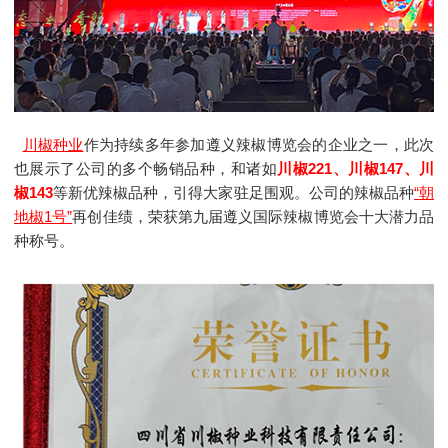
川椒种业
作为持续多年参加遵义辣椒博览会的企业之一，此次
也展示了公司的多个畅销品种，和诸如
川椒221、川椒147、川
椒143
等新优辣椒品种，引得大家驻足围观。公司的辣椒品种
“朝
地椒1号”
再创佳绩，荣获第九届遵义国际辣椒博览会十大潜力品
种称号。