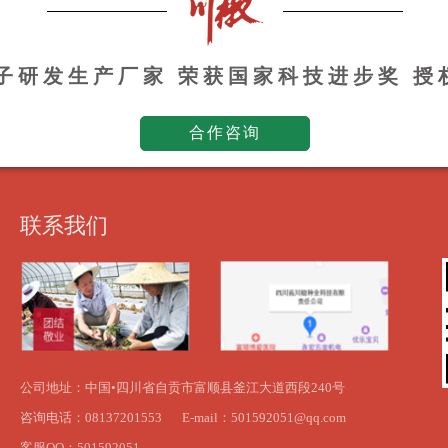
种子研发生产厂家 荣获国家科技进步奖 
合作咨询
联系我们
公司地址：中国•四川省自贡市富顺县釜江大道西段240号
咨询电话：08137201553
E-mail：501592051@qq.com
客服QQ：501592051