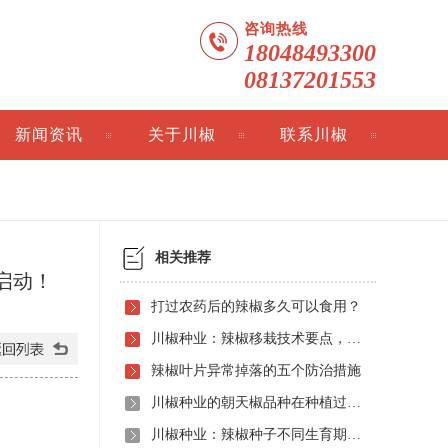
咨询热线
18048493300
08137201553
新闻资讯
关于川椒
联系川椒
相关推荐
启动！
打过农药后的辣椒多久可以食用？
川椒种业：辣椒移栽技术要点，掌握这些产量翻倍
辣椒叶片异常掉落的五个防治措施
川椒种业的朝天椒品种在种植过程中需要注意哪些问题？
川椒种业：辣椒种子不同生育期的需肥反应