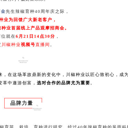
炳金
先生辣椒育种40周年庆之际，
种业为回馈广大新老客户，
椒种业首届线上产品观摩招商会。
席位就在
6月21日14点30分
，
定
川椒种业
视频号
直播间
。
来，在这场革故鼎新的变化中，川椒种业以匠心致初心，成
变革中遨游创富，
选对合作的品牌尤为重要
。
品牌力量
辣椒育苗、栽培、育种进行研究。经过40年辣椒育种的风雨科