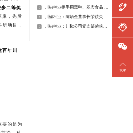
川椒种业携手周黑鸭、翠宏食品 共启卤味专用辣椒定制新时代
进步二等奖
源库，先后
川椒种业：陈炳金董事长荣获央视评选“2020年度最美退役军人”称号
科研项目，
川椒种业：川椒公司党支部荣获“优秀党组织称号”
建百年川
重要的是为
种前沿，科