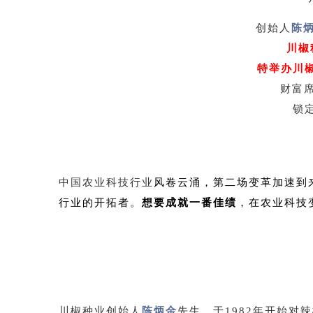
创始人
陈
川椒
特举办川
财富
锁
中国农业科技行业
风卷云涌，第二场变革加速到
行业的开拓者。
想要成就一番佳绩
，在农业科技
川椒种业创始人
陈炳金
先生，于1982年开始对