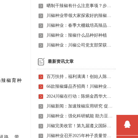
晒制干辣椒有什么注意事项？步骤是怎样的？
川椒种业带领大家探索好的辣椒品种
川椒种业：春季大棚栽培高辣品种川椒221要注意什么？
川椒种业：辣椒什么品种好种植
川椒种业：川椒公司党支部荣获“优秀党组织称号”
最新资讯文章
百万扶持，福利满满！创始人陈炳金先生辣椒育种40周年暨首届线上产品观摩招商会即将启动！
为辣椒育种
66款辣椒爆品齐招商！川椒种业首届线上观摩招商会竟有如此劲爆政策，诱人福利！
2024川椒在行动：陈炳金西华大学交流之旅
川椒新闻：加速辣椒应用研究 促进辣椒产业振兴
川椒种业：强化科研赋能 助力豆瓣产业高质量发展
川椒完美收官！第九届遵义国际辣椒博览会圆满落幕——川椒种业
川椒种业召开2025年种子质量管理自查会 严把质量关筑牢种业发展根基
研路，带