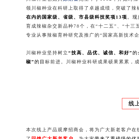
领川椒种业在科研上取得了卓越成绩，突破了辣
在内的国家级、省级、市县级科技奖项13项
。现
育成辣椒杂交新品种78个，在“十二五”、“十
专业从事辣椒育种研究及推广的“国家高新技术企
川椒种业坚持树立
“技高、品优、诚信、和好”
的
椒”
的目
标前进。川椒种业科研成果硕果累累，
线
本次线上产品观摩招商会，将为广大新老客户在
了
回馈广大新老客户
，为大家
带来了重磅级的优