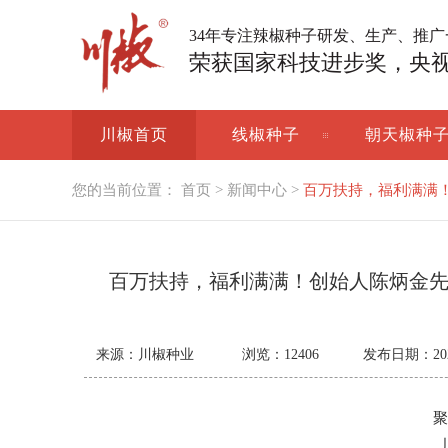
34年专注辣椒种子研发、生产、推
荣获国家科技进步奖，央
川椒首页
线椒种子
朝天椒种
您的当前位置：
首页
>
新闻中心
>
百万扶持，福利满满
即将启动！
百万扶持，福利满满！创始人陈炳金先
来源：川椒种业
浏览：
12406
发布日期：2022-
聚