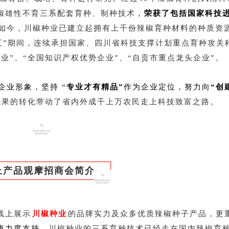
椒雄性不育三系配套育种、制种技术
，
荣获了包括国家科技
如今，川椒种业已建立起拥有上千份辣椒育种材料的种质资
三五”期间，连续承担国家、四川省科技支撑计划重点育种攻关
业”、“全国知识产权优势企业”、“自贡市重点龙头企业”。
企业形象，坚持 “
专业才有精品”
作为企业定位，努力向
“创
成果的转化带动了省内外成千上万农民走上科技致富之路。
上产品观摩招商会简介
线上展示
川椒种业
的品牌实力及众多优质辣椒种子产品，更
惠力度支持
。川椒种业的三系育种技术已经走在国内辣椒育