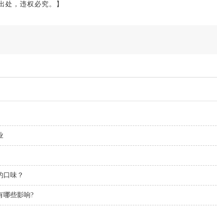
出处，违权必究。】
业
的口味？
有哪些影响?