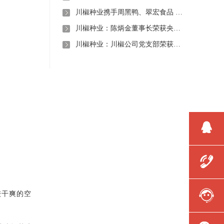
川椒种业携手周黑鸭、翠宏食品 共启卤味专用辣椒定制新时代
川椒种业：陈炳金董事长荣获央视评选“2020年度最美退役军人”称号
川椒种业：川椒公司党支部荣获“优秀党组织称号”
较干爽的空