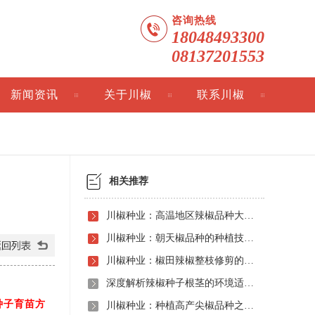
咨询热线
18048493300
08137201553
新闻资讯
关于川椒
联系川椒
相关推荐
川椒种业：高温地区辣椒品种大田精细化管理指南
川椒种业：朝天椒品种的种植技术有哪些？
川椒种业：椒田辣椒整枝修剪的作用
深度解析辣椒种子根茎的环境适应性及栽培要点——川椒种业
种子育苗方
川椒种业：种植高产尖椒品种之精细化田间管理