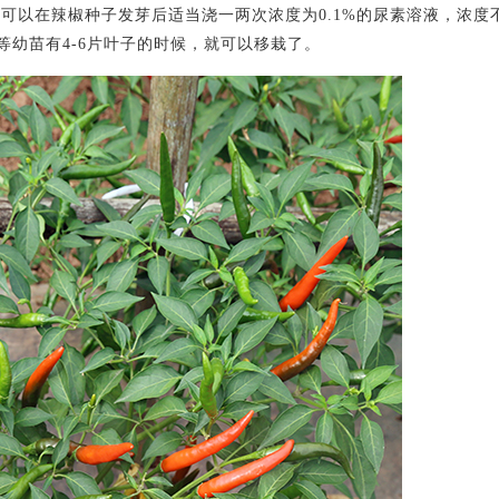
在辣椒种子发芽后适当浇一两次浓度为0.1%的尿素溶液，浓度
幼苗有4-6片叶子的时候，就可以移栽了。