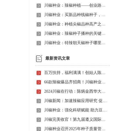
川椒种业：辣椒种植——创业路上的明智之选
川椒种业：买新品种线椒种子，川椒种业值得信赖
川椒种业：种植尖椒品种高产之培育壮苗是关键
川椒种业：辣椒种子播种的关键要素
川椒种业：特辣朝天椒种子哪里找，川椒种业给你选择！
最新资讯文章
百万扶持，福利满满！创始人陈炳金先生辣椒育种40周年暨首届线上产品观摩招商会即将启动！
66款辣椒爆品齐招商！川椒种业首届线上观摩招商会竟有如此劲爆政策，诱人福利！
2024川椒在行动：陈炳金西华大学交流之旅
川椒新闻：加速辣椒应用研究 促进辣椒产业振兴
川椒种业：强化科研赋能 助力豆瓣产业高质量发展
川椒完美收官！第九届遵义国际辣椒博览会圆满落幕——川椒种业
川椒种业召开2025年种子质量管理自查会 严把质量关筑牢种业发展根基