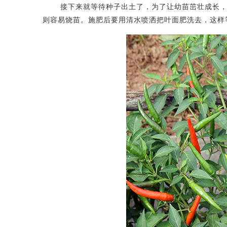
接下来就等待种子出土了，为了让幼苗茁壮成长，可以
则容易烧苗。施肥后要用清水喷洒把叶面肥洗去，这样等