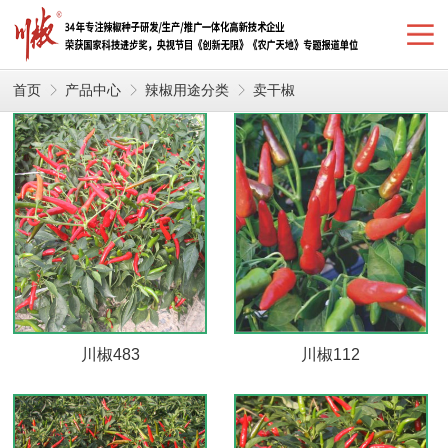
首页
产品中心
辣椒用途分类
卖干椒
川椒483
川椒112