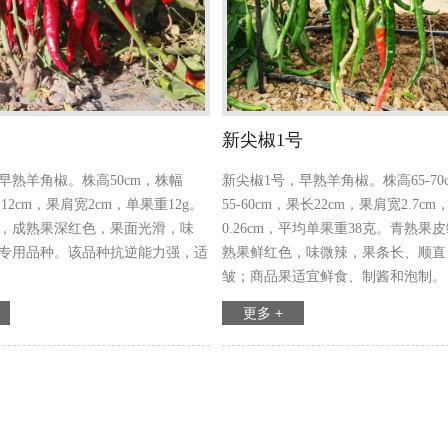
新尖椒1号
早熟羊角椒。株高50cm，株幅
新尖椒1号，早熟羊角椒。株高65-70
长12cm，果肩宽2cm，单果重12g。
55-60cm，果长22cm，果肩宽2.7c
，成熟果深红色，果面光滑，味
0.26cm，平均单果重38克。青熟果
专用品种。该品种抗逆能力强，适
熟果鲜红色，味微辣，果条长、顺直
皱；商品果适宜鲜食、制酱和泡制。
更多 +