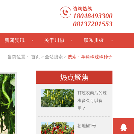
咨询热线
18048493300
08137201553
新闻资讯
关于川椒
联系川椒
当前位置：
首页
> 全站搜索 >
搜索：羊角椒辣椒种子
热点聚焦
打过农药后的辣
椒多久可以食
用？
朝地椒1号