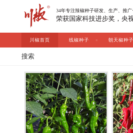
34年专注辣椒种子研发、生产、推
荣获国家科技进步奖，央
川椒首页
线椒种子
朝天椒种
搜索