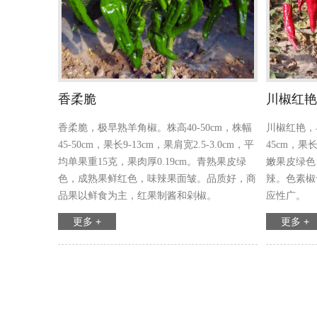
香柔脆
川椒红艳
香柔脆，极早熟羊角椒。株高40-50cm，株幅
川椒红艳，
45-50cm，果长9-13cm，果肩宽2.5-3.0cm，平
45cm，果
均单果重15克，果肉厚0.19cm。青熟果皮绿
嫩果皮绿色
色，成熟果鲜红色，味辣果面皱。品质好，商
辣。色素椒
品果以鲜食为主，红果制酱和剁椒。
应性广。
更多 +
更多 +