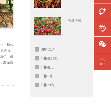
川椒珠子椒
cm，株幅
>
朝地椒2号
m，果肉厚
皮绿色，成
>
川椒红灯笼
，果面微
>
川椒红心
>
干椒5号
>
川椒19号