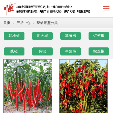
首页
产品中心
辣椒果型分类
朝地椒
朝天椒
草莓椒
灯笼椒
线椒
尖椒
牛角椒
螺丝椒