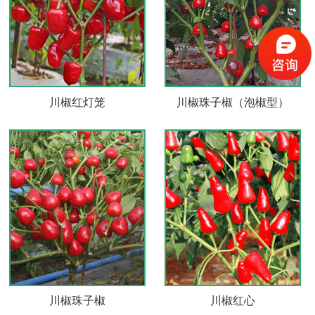
川椒红灯笼
川椒珠子椒（泡椒型）
川椒珠子椒
川椒红心