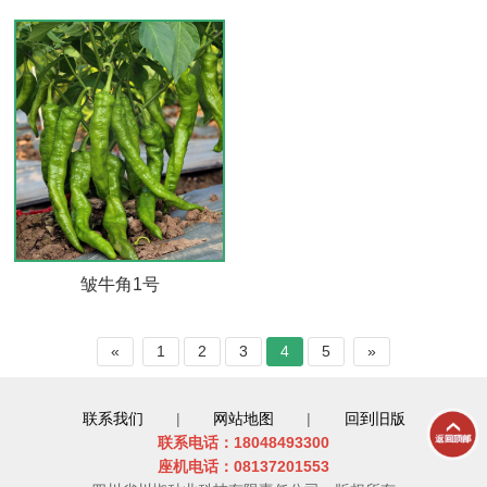
皱牛角1号
«
1
2
3
4
5
»
联系我们
|
网站地图
|
回到旧版
联系电话：18048493300
座机电话：08137201553