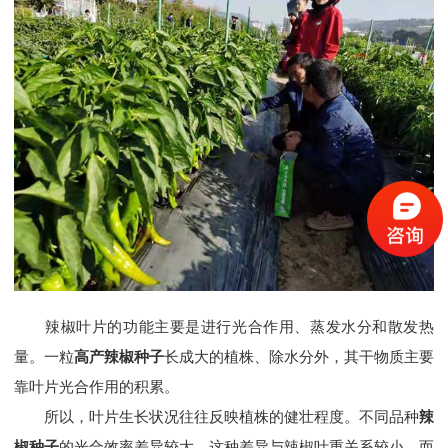
辣椒叶片的功能主要是进行光合作用、蒸发水分和散发热
量。一粒
高产辣椒种子
长成大的植株、除水分外，其干物质主要
靠叶片光合作用的积累。
所以，叶片生长状况往往反映植株的健壮程度。不同品种
辣
椒种子
的光合效率差异较大，这种差异与辣椒叶重关系较小，而