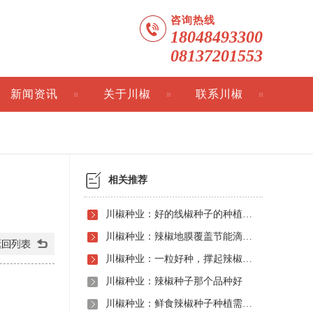
咨询热线
18048493300
08137201553
新闻资讯
关于川椒
联系川椒
相关推荐
川椒种业：好的线椒种子的种植优势
川椒种业：辣椒地膜覆盖节能滴灌栽培——小苗定植期精细管理指南
川椒种业：一粒好种，撑起辣椒种植的丰收事业
川椒种业：辣椒种子那个品种好
川椒种业：鲜食辣椒种子种植需要天天浇水吗？