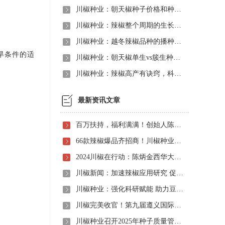
川椒种业：朝天椒种子价格和种植方法是怎样的？
川椒种业：辣椒整个周期的生长发育特性
川椒种业：越冬辣椒品种的播种方式应该如何选择?
旱条件的适
川椒种业：朝天椒单生vs簇生种子，选对不选贵，关键看这点！
川椒种业：辣椒高产有诀窍，科学移栽是关键
最新资讯文章
百万扶持，福利满满！创始人陈炳金先生辣椒育种40周年暨首届线上产品观摩招商会即将启动！
66款辣椒爆品齐招商！川椒种业首届线上观摩招商会竟有如此劲爆政策，诱人福利！
2024川椒在行动：陈炳金西华大学交流之旅
川椒新闻：加速辣椒应用研究 促进辣椒产业振兴
川椒种业：强化科研赋能 助力豆瓣产业高质量发展
川椒完美收官！第九届遵义国际辣椒博览会圆满落幕——川椒种业
川椒种业召开2025年种子质量管理自查会 严把质量关筑牢种业发展根基