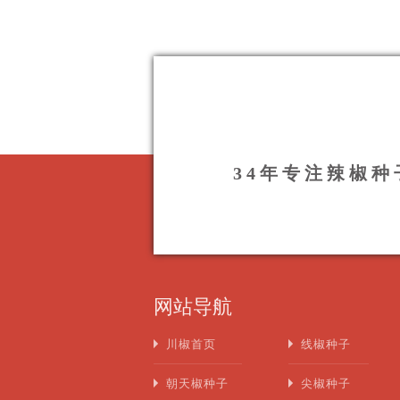
34年专注辣椒
网站导航
川椒首页
线椒种子
朝天椒种子
尖椒种子