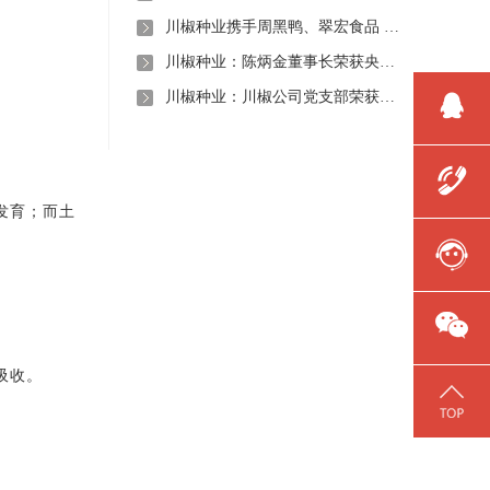
川椒种业携手周黑鸭、翠宏食品 共启卤味专用辣椒定制新时代
川椒种业：陈炳金董事长荣获央视评选“2020年度最美退役军人”称号
川椒种业：川椒公司党支部荣获“优秀党组织称号”
发育；而土
吸收。