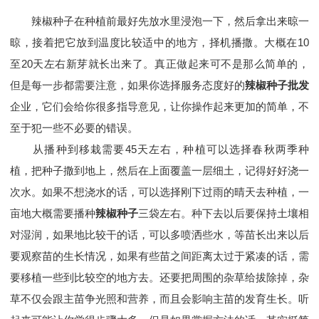
辣椒种子在种植前最好先放水里浸泡一下，然后拿出来晾一
晾，接着把它放到温度比较适中的地方，择机播撒。大概在10
至20天左右新芽就长出来了。真正做起来可不是那么简单的，
但是每一步都需要注意，如果你选择服务态度好的
辣椒种子批发
企业，它们会给你很多指导意见，让你操作起来更加的简单，不
至于犯一些不必要的错误。
从播种到移栽需要45天左右，种植可以选择春秋两季种
植，把种子撒到地上，然后在上面覆盖一层细土，记得好好浇一
次水。如果不想浇水的话，可以选择刚下过雨的晴天去种植，一
亩地大概需要播种
辣椒种子
三袋左右。种下去以后要保持土壤相
对湿润，如果地比较干的话，可以多喷洒些水，等苗长出来以后
要观察苗的生长情况，如果有些苗之间距离太过于紧凑的话，需
要移植一些到比较空的地方去。还要把周围的杂草给拔除掉，杂
草不仅会跟主苗争光照和营养，而且会影响主苗的发育生长。听