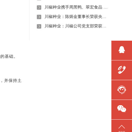
川椒种业携手周黑鸭、翠宏食品 共启卤味专用辣椒定制新时代
川椒种业：陈炳金董事长荣获央视评选“2020年度最美退役军人”称号
川椒种业：川椒公司党支部荣获“优秀党组织称号”
好的基础。
土，并保持土