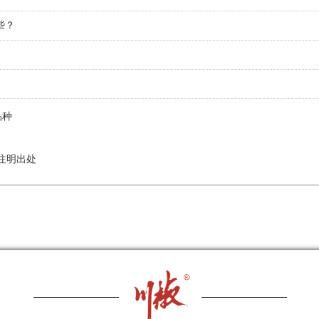
些？
品种
注明出处