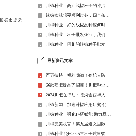
川椒种业：高产线椒种子的特点有哪些呢？
辣椒盆栽想要顺利过冬，四个条件一个不能少
根据市场需
川椒种业：好的线椒品种应何时种植？
川椒种业：种子批发企业，我们给你满意服务
川椒种业：四川的辣椒种子批发商怎么挑选
最新资讯文章
百万扶持，福利满满！创始人陈炳金先生辣椒育种40周年暨首届线上产品观摩招商会即将启动！
66款辣椒爆品齐招商！川椒种业首届线上观摩招商会竟有如此劲爆政策，诱人福利！
2024川椒在行动：陈炳金西华大学交流之旅
川椒新闻：加速辣椒应用研究 促进辣椒产业振兴
川椒种业：强化科研赋能 助力豆瓣产业高质量发展
川椒完美收官！第九届遵义国际辣椒博览会圆满落幕——川椒种业
川椒种业召开2025年种子质量管理自查会 严把质量关筑牢种业发展根基