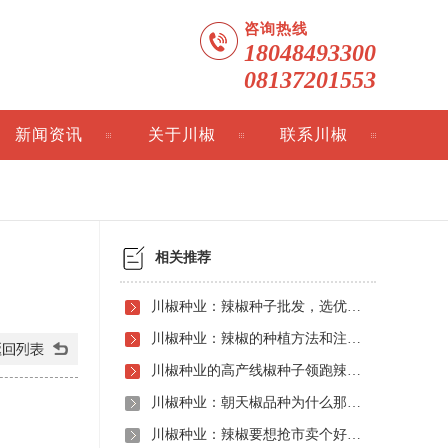
咨询热线
18048493300
08137201553
新闻资讯
关于川椒
联系川椒
相关推荐
川椒种业：辣椒种子批发，选优质企业很重要
川椒种业：辣椒的种植方法和注意事项
川椒种业的高产线椒种子领跑辣椒种植新高度
川椒种业：朝天椒品种为什么那么受欢迎
川椒种业：辣椒要想抢市卖个好价钱，早熟的辣椒种子是关键