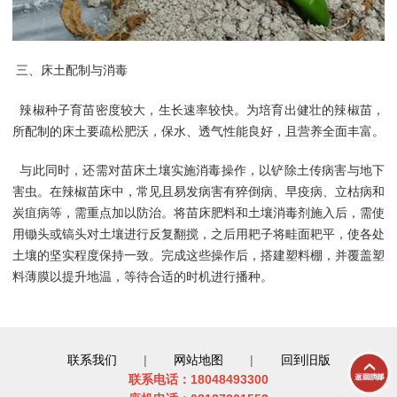
三、床土配制与消毒
辣椒种子
育苗密度较大，生长速率较快。为培育出健壮的辣椒苗，
所配制的床土要疏松肥沃，保水、透气性能良好，且营养全面丰富。
与此同时，还需对苗床土壤实施消毒操作，以铲除土传病害与地下
害虫。在辣椒苗床中，常见且易发病害有猝倒病、早疫病、立枯病和
炭疽病等，需重点加以防治。将苗床肥料和土壤消毒剂施入后，需使
用锄头或镐头对土壤进行反复翻搅，之后用耙子将畦面耙平，使各处
土壤的坚实程度保持一致。完成这些操作后，搭建塑料棚，并覆盖塑
料薄膜以提升地温，等待合适的时机进行播种。
联系我们
|
网站地图
|
回到旧版
联系电话：18048493300