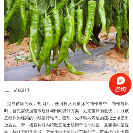
二、苗床制作
完成苗床的设计规划后，便可投入到苗床的制作当中。制作苗床
时，首先需依据苗床规格与田间设计方案，划定苗床的底线，并以该
底线作为畦梁的中线进行堆垒。随后，先将畦内表层的疏松土壤挖出
放置在一旁，接着从畦内挖取底层土壤用于堆垒畦梁，且要将畦梁踩
实。待畦梁制作完成，需对床内土地进行平整处理，再将挖出的表层