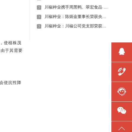
川椒种业携手周黑鸭、翠宏食品 共启卤味专用辣椒定制新时代
川椒种业：陈炳金董事长荣获央视评选“2020年度最美退役军人”称号
川椒种业：川椒公司党支部荣获“优秀党组织称号”
，使植株茂
，由于其需要
会使抗性降