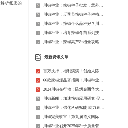
细解析氮肥的
川椒种业：辣椒种子批发，意外的惊喜
川椒种业：反季节辣椒种子种植高产管理新技术是什么？
川椒种业：辣椒什么品种好？川椒种业全面服务让您没烦恼！
川椒种业：培育辣椒冬苗系列技术之—播种时期注意事项
川椒种业：辣椒高产种植全攻略，品种选购与田间管理双管齐下
最新资讯文章
百万扶持，福利满满！创始人陈炳金先生辣椒育种40周年暨首届线上产品观摩招商会即将启动！
66款辣椒爆品齐招商！川椒种业首届线上观摩招商会竟有如此劲爆政策，诱人福利！
2024川椒在行动：陈炳金西华大学交流之旅
川椒新闻：加速辣椒应用研究 促进辣椒产业振兴
川椒种业：强化科研赋能 助力豆瓣产业高质量发展
川椒完美收官！第九届遵义国际辣椒博览会圆满落幕——川椒种业
川椒种业召开2025年种子质量管理自查会 严把质量关筑牢种业发展根基