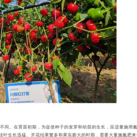
不同。在育苗初期，为促使种子的发芽和幼苗的生长，应适量施用
枝叶生长迅猛、开花结果繁多和果实膨大的时期，需要大量施氮肥来