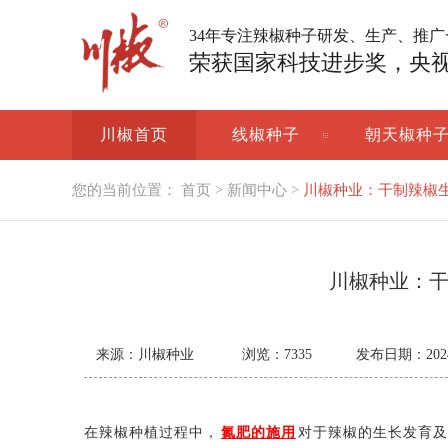
34年专注辣椒种子研发、生产、推
荣获国家科技进步奖，央
川椒首页
线椒种子
朝天椒种
您的当前位置：
首页
>
新闻中心
>
川椒种业：干制辣椒
川椒种业：
来源：川椒种业
浏览：
7335
发布日期：2024-0
在辣椒种植过程中，
氮肥的施用
对于辣椒的生长发育及