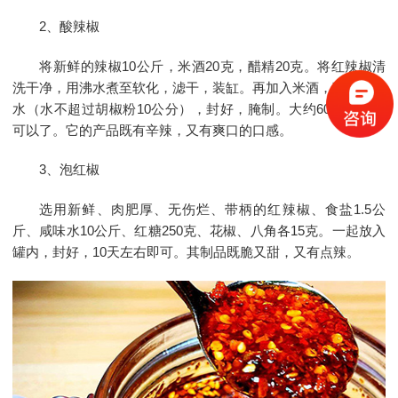
2、酸辣椒
将新鲜的辣椒10公斤，米酒20克，醋精20克。将红辣椒清
洗干净，用沸水煮至软化，滤干，装缸。再加入米酒，醋精和冷
水（水不超过胡椒粉10公分），封好，腌制。大约60天左右就
可以了。它的产品既有辛辣，又有爽口的口感。
3、泡红椒
选用新鲜、肉肥厚、无伤烂、带柄的红辣椒、食盐1.5公
斤、咸味水10公斤、红糖250克、花椒、八角各15克。一起放入
罐内，封好，10天左右即可。其制品既脆又甜，又有点辣。