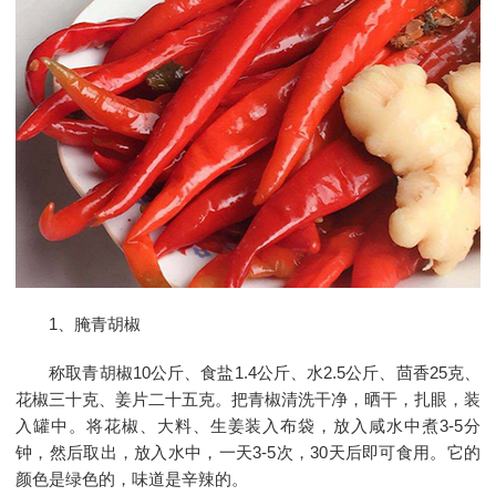
1、腌青
胡
椒
称取青胡椒10公斤、食盐1.4公斤、水2.5公斤、茴香25克、
花椒三十克、姜片二十五克。把青椒清洗干净，晒干，扎眼，装
入罐中。将花椒、大料、生姜装入布袋，放入咸水中煮3-5分
钟，然后取出，放入水中，一天3-5次，30天后即可食用。它的
颜色是绿色的，味道是辛辣的。