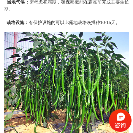
当地气候：
需考虑初霜期，确保辣椒能在霜冻前完成主要生长
期。
栽培设施：
有保护设施的可以比露地栽培晚播种10-15天。