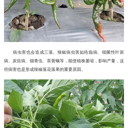
病虫害也会造成三落。辣椒病虫害如疮痂病、细菌性叶斑
病、炭疽病、烟青虫、茶黄螨等，能使植株萎缩，影响产量，这
些病害也是形成辣椒落花落果的重要原因。