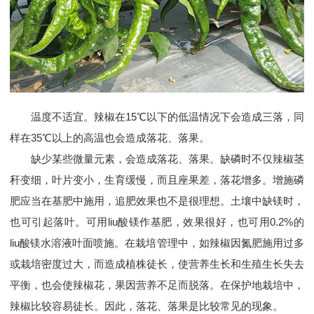
温度不适宜。辣椒在15℃以下的低温情况下会造成三落，同
样在35℃以上的高温也会造成落花、落果。
缺少某些微量元素，会造成落花、落果。缺磷时不仅辣椒茎
秆变细，叶片变小，生育缓慢，而且座果差，落花增多。增施磷
肥应当在基肥中施用，追肥效果也不是很理想。土壤中缺镁时，
也可引起落叶。可用liu酸镁作基肥，效果很好，也可用0.2%的
liu酸镁水溶液叶面喷施。在栽培管理中，如辣椒因氮肥施用过多
或栽培密度过大，而造成植株徒长，使营养生长和生殖生长失去
平衡，也会使辣椒花，果因营养不足而脱落。在保护地栽培中，
辣椒比较容易徒长。因此，落花、落果是比较常见的现象。