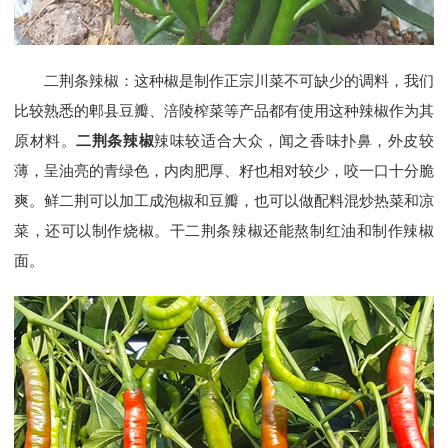
二荆条辣椒：这种椒是制作正宗川菜不可缺少的调料，我们
比较熟悉的郫县豆瓣、涪陵榨菜等产品都有使用这种辣椒作为其
原材料。
二荆条辣椒
辣味较适合大众，闻之香味扑鼻，外皮较
薄，呈油亮的青绿色，内肉肥厚、籽也相对较少，咬一口十分脆
爽。鲜二荆可以加工成泡椒和豆瓣，也可以做配料混炒热菜和凉
菜，还可以制作烧椒。干二荆条辣椒还能熬制红油和制作辣椒
面。