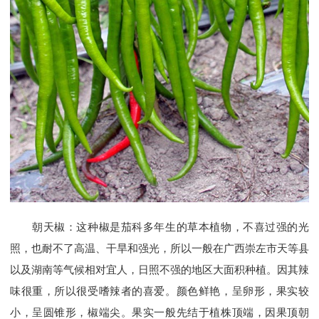
朝天椒：这种椒是茄科多年生的草本植物，不喜过强的光
照，也耐不了高温、干旱和强光，所以一般在广西崇左市天等县
以及湖南等气候相对宜人，日照不强的地区大面积种植。因其辣
味很重，所以很受嗜辣者的喜爱。颜色鲜艳，呈卵形，果实较
小，呈圆锥形，椒端尖。果实一般先结于植株顶端，因果顶朝