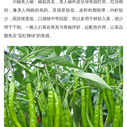
川椒美人椒：椒如其名，美人椒外皮呈绿色或红色，红绿相
间，像美人绚丽的风韵。其辣度较低，皮和肉都很厚，内籽较
少，因其辣度低，口感辣中带回甜，所以多用于鲜炒入菜，很少
用于干制。一般人们喜欢将其与青椒拌炒，起配色作用，让菜品
颜色呈“花红柳绿”的美感。