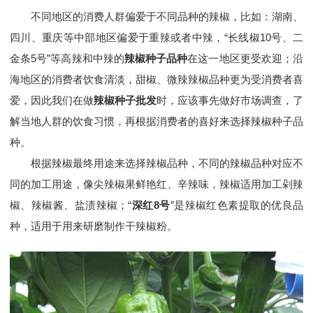
不同地区的消费人群偏爱于不同品种的辣椒，比如：湖南、
四川、重庆等中部地区偏爱于重辣或者中辣，“长线椒10号、二
金条5号”等高辣和中辣的
辣椒种子品种
在这一地区更受欢迎；沿
海地区的消费者饮食清淡，甜椒、微辣辣椒品种更为受消费者喜
爱，因此我们在做
辣椒种子批发
时，应该事先做好市场调查，了
解当地人群的饮食习惯，再根据消费者的喜好来选择辣椒种子品
种。
根据辣椒最终用途来选择辣椒品种，不同的辣椒品种对应不
同的加工用途，像尖辣椒果鲜艳红、辛辣味，辣椒适用加工剁辣
椒、辣椒酱、盐渍辣椒；“
深红8号
”是辣椒红色素提取的优良品
种，适用于用来研磨制作干辣椒粉。