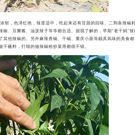
郁，色泽红艳，辣度适中，吃起来还有甘甜的回味。二荆条辣椒籽
辣椒、豆瓣酱、油泼辣子等等都合适。据我了解的，早期“老干妈”辣
了其他辣椒的。另外麻辣香锅、干锅、重庆小面等颇具风味的美食都
做干蘸料，打细的做辣椒粉炒菜用都很不错。