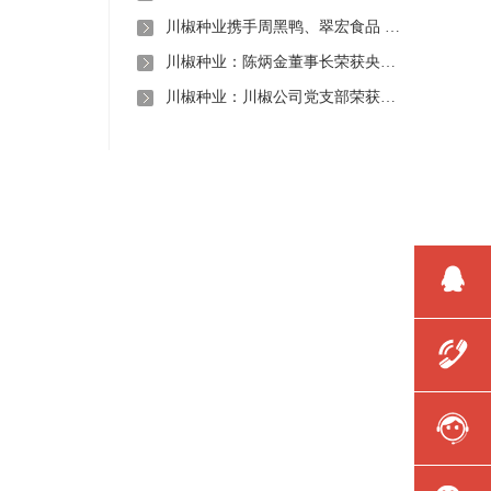
川椒种业携手周黑鸭、翠宏食品 共启卤味专用辣椒定制新时代
川椒种业：陈炳金董事长荣获央视评选“2020年度最美退役军人”称号
川椒种业：川椒公司党支部荣获“优秀党组织称号”