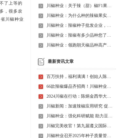
不了上等的
川椒种业：关于辣（甜）椒F1果实DUS之一致性浅析
多，很多农
川椒种业：为什么种的辣椒果实不膨大？如何解决？
川省川椒种业
川椒种业：辣椒种子批发企业，我们满足你的各种需求
川椒种业：辣椒有多少品种您了解吗？辣椒品种大盘点
川椒种业：领跑朝天椒品种高产革命，新品种辣椒大放异彩
最新资讯文章
百万扶持，福利满满！创始人陈炳金先生辣椒育种40周年暨首届线上产品观摩招商会即将启动！
66款辣椒爆品齐招商！川椒种业首届线上观摩招商会竟有如此劲爆政策，诱人福利！
2024川椒在行动：陈炳金西华大学交流之旅
川椒新闻：加速辣椒应用研究 促进辣椒产业振兴
川椒种业：强化科研赋能 助力豆瓣产业高质量发展
川椒完美收官！第九届遵义国际辣椒博览会圆满落幕——川椒种业
川椒种业召开2025年种子质量管理自查会 严把质量关筑牢种业发展根基