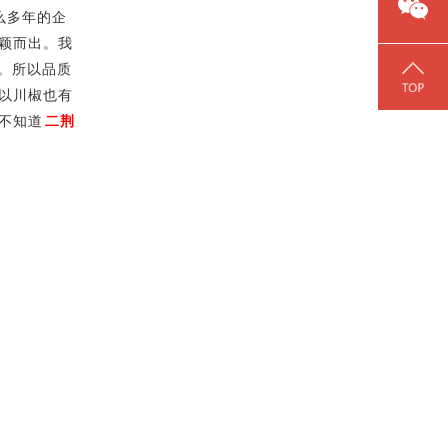
么多年的企
颖而出。我
。所以品质
以川椒也有
不知道
二荆