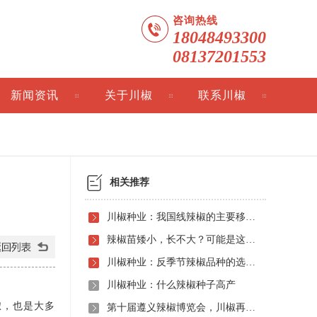
咨询热线
18048493300
08137201553
新闻资讯
关于川椒
联系川椒
相关推荐
川椒种业：我国线辣椒的主要移栽方法
辣椒苗矮小，长不大？可能是这些操作导致
川椒种业：反季节辣椒品种的选择与高产技术指南
川椒种业：什么辣椒种子高产
，也是大多
第十届遵义辣椒博览会，川椒再次斩获全国新优品种大奖