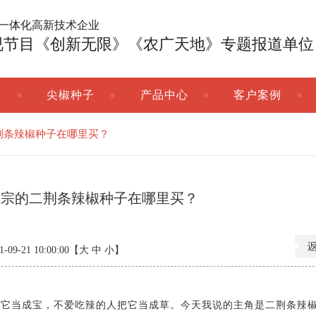
广一体化高新技术企业
视节目《创新无限》《农广天地》专题报道单位
子
尖椒种子
产品中心
客户案例
荆条辣椒种子在哪里买？
正宗的二荆条辣椒种子在哪里买？
9-21 10:00:00【
大
中
小
】
当成宝，不爱吃辣的人把它当成草。今天我说的主角是二荆条辣椒