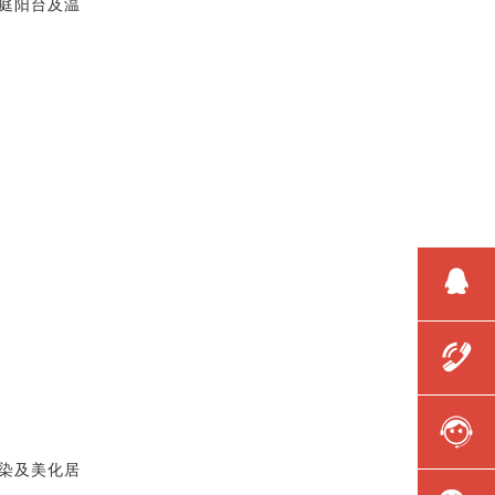
庭阳台及温
染及美化居