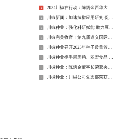
2024川椒在行动：陈炳金西华大学交流之旅
川椒新闻：加速辣椒应用研究 促进辣椒产业振兴
川椒种业：强化科研赋能 助力豆瓣产业高质量发展
川椒完美收官！第九届遵义国际辣椒博览会圆满落幕——川椒种业
川椒种业召开2025年种子质量管理自查会 严把质量关筑牢种业发展根基
川椒种业携手周黑鸭、翠宏食品 共启卤味专用辣椒定制新时代
川椒种业：陈炳金董事长荣获央视评选“2020年度最美退役军人”称号
川椒种业：川椒公司党支部荣获“优秀党组织称号”