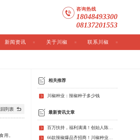
咨询热线
18048493300
08137201553
新闻资讯
关于川椒
联系川椒
相关推荐
川椒种业：辣椒种子多少钱
最新资讯文章
百万扶持，福利满满！创始人陈炳金先生辣椒育种40周年暨首届线上产品观摩招商会即将启动！
食用。
66款辣椒爆品齐招商！川椒种业首届线上观摩招商会竟有如此劲爆政策，诱人福利！