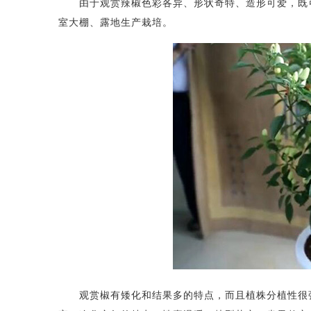
由于观赏辣椒色彩各异、形状奇特、造形可爱，既可
室大棚、露地生产栽培。
观赏椒有矮化和结果多的特点，而且植株分植性很强