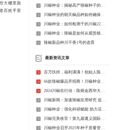
温控大棚里面
川椒种业：揭秘高产辣椒种子的渠道秘密
老百姓手里
川椒种业的朝天椒品种如何确保高产稳产？
川椒种业：如何检测干的川椒221品质怎么样？
川椒种业：辣椒是如何从观赏植物变成美食的
辣椒新品种川干香1号的选育
最新资讯文章
百万扶持，福利满满！创始人陈炳金先生辣椒育种40周年暨首届线上产品观摩招商会即将启动！
66款辣椒爆品齐招商！川椒种业首届线上观摩招商会竟有如此劲爆政策，诱人福利！
2024川椒在行动：陈炳金西华大学交流之旅
川椒新闻：加速辣椒应用研究 促进辣椒产业振兴
川椒种业：强化科研赋能 助力豆瓣产业高质量发展
川椒完美收官！第九届遵义国际辣椒博览会圆满落幕——川椒种业
川椒种业召开2025年种子质量管理自查会 严把质量关筑牢种业发展根基