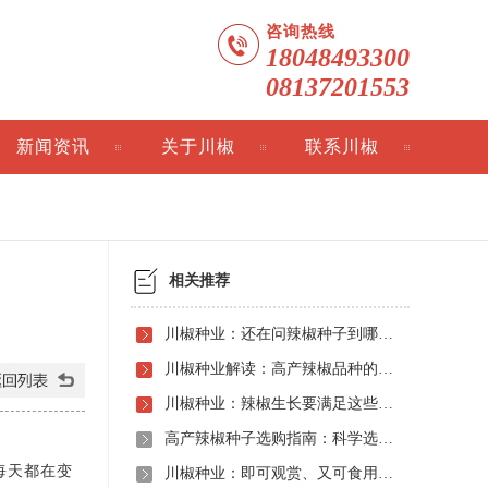
咨询热线
18048493300
08137201553
新闻资讯
关于川椒
联系川椒
相关推荐
川椒种业：还在问辣椒种子到哪买？川椒种业为椒农提供辣椒优品种子
川椒种业解读：高产辣椒品种的核心优势
川椒种业：辣椒生长要满足这些环境才能丰产
高产辣椒种子选购指南：科学选种助农增收
每天都在变
川椒种业：即可观赏、又可食用的川彩观赏椒隆重上市啦，欲购从速！