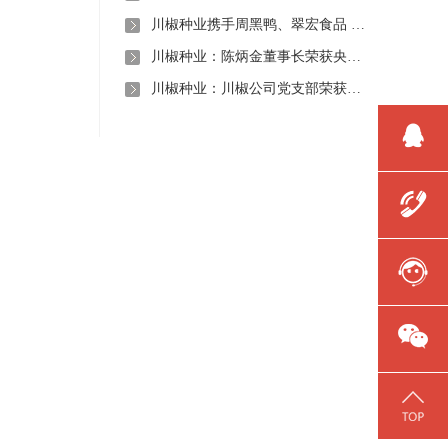
川椒种业携手周黑鸭、翠宏食品 共启卤味专用辣椒定制新时代
川椒种业：陈炳金董事长荣获央视评选“2020年度最美退役军人”称号
川椒种业：川椒公司党支部荣获“优秀党组织称号”