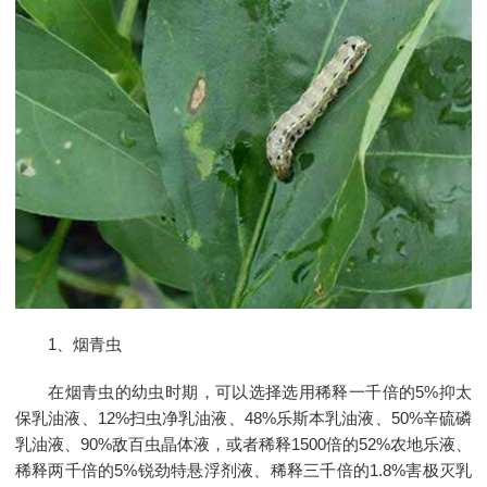
1、烟青虫
在烟青虫的幼虫时期，可以选择选用稀释一千倍的5%抑太
保乳油液、12%扫虫净乳油液、48%乐斯本乳油液、50%辛硫磷
乳油液、90%敌百虫晶体液，或者稀释1500倍的52%农地乐液、
稀释两千倍的5%锐劲特悬浮剂液、稀释三千倍的1.8%害极灭乳