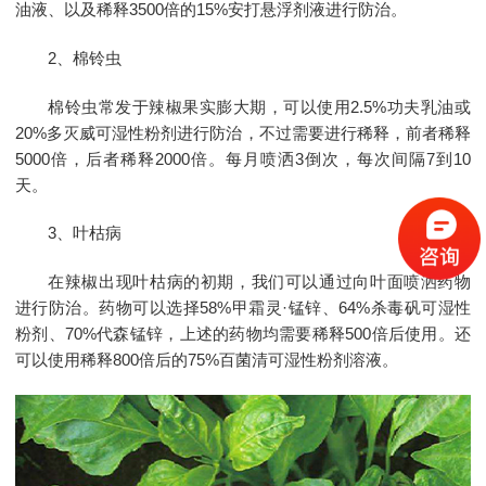
油液、以及稀释3500倍的15%安打悬浮剂液进行防治。
2、棉铃虫
棉铃虫常发于辣椒果实膨大期，可以使用2.5%功夫乳油或
20%多灭威可湿性粉剂进行防治，不过需要进行稀释，前者稀释
5000倍，后者稀释2000倍。每月喷洒3倒次，每次间隔7到10
天。
3、叶枯病
在辣椒出现叶枯病的初期，我们可以通过向叶面喷洒药物
进行防治。药物可以选择58%甲霜灵·锰锌、64%杀毒矾可湿性
粉剂、70%代森锰锌，上述的药物均需要稀释500倍后使用。还
可以使用稀释800倍后的75%百菌清可湿性粉剂溶液。