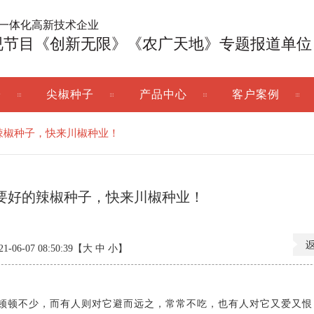
广一体化高新技术企业
视节目《创新无限》《农广天地》专题报道单位
子
尖椒种子
产品中心
客户案例
辣椒种子，快来川椒种业！
要好的辣椒种子，快来川椒种业！
06-07 08:50:39【
大
中
小
】
顿不少，而有人则对它避而远之，常常不吃，也有人对它又爱又恨