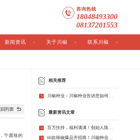
咨询热线
18048493300
08137201553
新闻资讯
关于川椒
联系川椒
相关推荐
川椒种业：川椒种业告诉您如何辨别青椒种子的优劣
最新资讯文章
百万扶持，福利满满！创始人陈炳金先生辣椒育种40周年暨首届线上产品观摩招商会即将启动！
，宁愿辣的
66款辣椒爆品齐招商！川椒种业首届线上观摩招商会竟有如此劲爆政策，诱人福利！