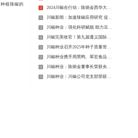
，种植辣椒的
2024川椒在行动：陈炳金西华大学交流之旅
川椒新闻：加速辣椒应用研究 促进辣椒产业振兴
川椒种业：强化科研赋能 助力豆瓣产业高质量发展
川椒完美收官！第九届遵义国际辣椒博览会圆满落幕——川椒种业
川椒种业召开2025年种子质量管理自查会 严把质量关筑牢种业发展根基
川椒种业携手周黑鸭、翠宏食品 共启卤味专用辣椒定制新时代
川椒种业：陈炳金董事长荣获央视评选“2020年度最美退役军人”称号
川椒种业：川椒公司党支部荣获“优秀党组织称号”