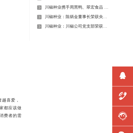
川椒种业携手周黑鸭、翠宏食品 共启卤味专用辣椒定制新时代
川椒种业：陈炳金董事长荣获央视评选“2020年度最美退役军人”称号
川椒种业：川椒公司党支部荣获“优秀党组织称号”
者越喜爱，
家都应该做
消费者的需