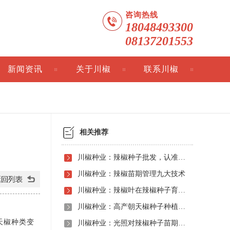
咨询热线
18048493300
08137201553
新闻资讯
关于川椒
联系川椒
相关推荐
川椒种业：辣椒种子批发，认准川椒种业
川椒种业：辣椒苗期管理九大技术
川椒种业：辣椒叶在辣椒种子育种工作中的实用价值
川椒种业：高产朝天椒种子种植该如何施肥
天椒种类变
川椒种业：光照对辣椒种子苗期的生长发育促进作用