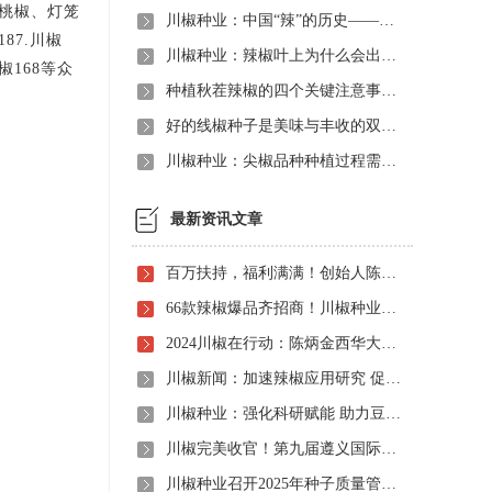
桃椒、灯笼
川椒种业：中国“辣”的历史——朝天椒种子哪个品种超辣
7.川椒
川椒种业：辣椒叶上为什么会出现水渍状斑点？
椒168等众
种植秋茬辣椒的四个关键注意事项-川椒种业
好的线椒种子是美味与丰收的双重保障
川椒种业：尖椒品种种植过程需要的注意事项之品种的匹配地域与种植模式
最新资讯文章
百万扶持，福利满满！创始人陈炳金先生辣椒育种40周年暨首届线上产品观摩招商会即将启动！
66款辣椒爆品齐招商！川椒种业首届线上观摩招商会竟有如此劲爆政策，诱人福利！
2024川椒在行动：陈炳金西华大学交流之旅
川椒新闻：加速辣椒应用研究 促进辣椒产业振兴
川椒种业：强化科研赋能 助力豆瓣产业高质量发展
川椒完美收官！第九届遵义国际辣椒博览会圆满落幕——川椒种业
川椒种业召开2025年种子质量管理自查会 严把质量关筑牢种业发展根基