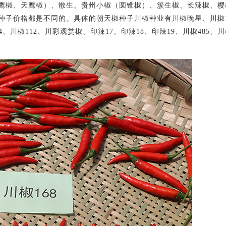
鹰椒、天鹰椒）、散生、贵州小椒（圆锥椒）、簇生椒、长辣椒、樱
子价格都是不同的。具体的朝天椒种子川椒种业有川椒晚星、川椒18
134、川椒112、川彩观赏椒、印辣17、印辣18、印辣19、川椒485、川