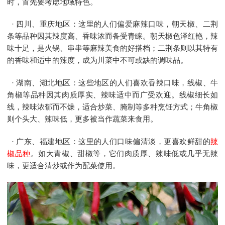
时，首先要考虑地域特色。
· 四川、重庆地区：这里的人们偏爱麻辣口味，朝天椒、二荆
条等品种因其辣度高、香味浓而备受青睐。朝天椒色泽红艳，辣
味十足，是火锅、串串等麻辣美食的好搭档；二荆条则以其特有
的香味和适中的辣度，成为川菜中不可或缺的调味品。
· 湖南、湖北地区：这些地区的人们喜欢香辣口味，线椒、牛
角椒等品种因其肉质厚实、辣味适中而广受欢迎。线椒细长如
线，辣味浓郁而不燥，适合炒菜、腌制等多种烹饪方式；牛角椒
则个头大、辣味低，更多被当作蔬菜来食用。
· 广东、福建地区：这里的人们口味偏清淡，更喜欢鲜甜的
辣
椒品种
。如大青椒、甜椒等，它们肉质厚、辣味低或几乎无辣
味，更适合清炒或作为配菜使用。