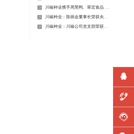
川椒种业携手周黑鸭、翠宏食品 共启卤味专用辣椒定制新时代
川椒种业：陈炳金董事长荣获央视评选“2020年度最美退役军人”称号
川椒种业：川椒公司党支部荣获“优秀党组织称号”