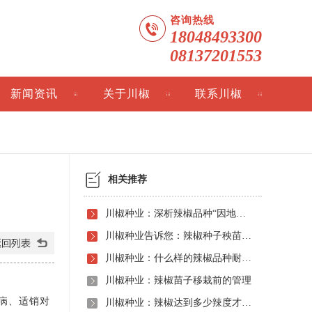
咨询热线
18048493300
08137201553
新闻资讯
关于川椒
联系川椒
相关推荐
川椒种业：深析辣椒品种“因地制宜”的科学之道
川椒种业告诉您：辣椒种子秧苗在移栽前为什么需要进行适应性锻炼？
川椒种业：什么样的辣椒品种耐运输？
川椒种业：辣椒苗子移栽前的管理
病、适销对
川椒种业：辣椒达到多少辣度才算辣？