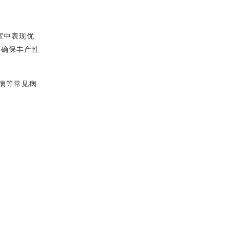
室中表现优
，确保丰产性
病等常见病