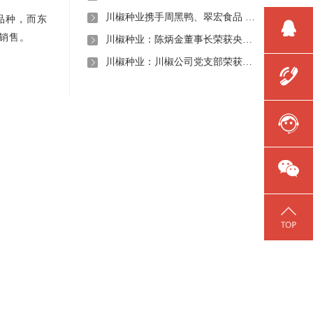
川椒种业携手周黑鸭、翠宏食品 共启卤味专用辣椒定制新时代
品种，而东
销售。
川椒种业：陈炳金董事长荣获央视评选“2020年度最美退役军人”称号
川椒种业：川椒公司党支部荣获“优秀党组织称号”