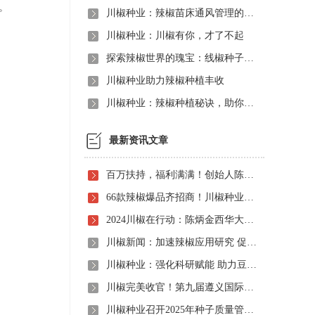
。
川椒种业：辣椒苗床通风管理的科学实践
川椒种业：川椒有你，才了不起
探索辣椒世界的瑰宝：线椒种子的魅力
川椒种业助力辣椒种植丰收
川椒种业：辣椒种植秘诀，助你丰收满园
最新资讯文章
百万扶持，福利满满！创始人陈炳金先生辣椒育种40周年暨首届线上产品观摩招商会即将启动！
66款辣椒爆品齐招商！川椒种业首届线上观摩招商会竟有如此劲爆政策，诱人福利！
2024川椒在行动：陈炳金西华大学交流之旅
川椒新闻：加速辣椒应用研究 促进辣椒产业振兴
川椒种业：强化科研赋能 助力豆瓣产业高质量发展
川椒完美收官！第九届遵义国际辣椒博览会圆满落幕——川椒种业
川椒种业召开2025年种子质量管理自查会 严把质量关筑牢种业发展根基